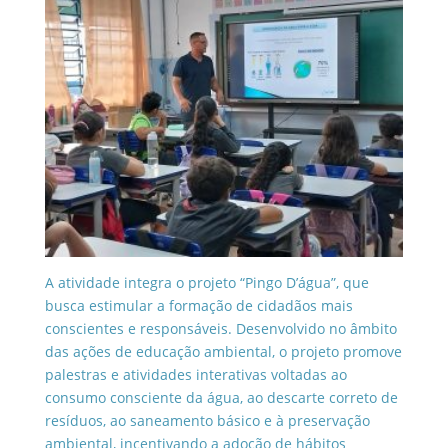
A atividade integra o projeto “Pingo D’água”, que
busca estimular a formação de cidadãos mais
conscientes e responsáveis. Desenvolvido no âmbito
das ações de educação ambiental, o projeto promove
palestras e atividades interativas voltadas ao
consumo consciente da água, ao descarte correto de
resíduos, ao saneamento básico e à preservação
ambiental, incentivando a adoção de hábitos