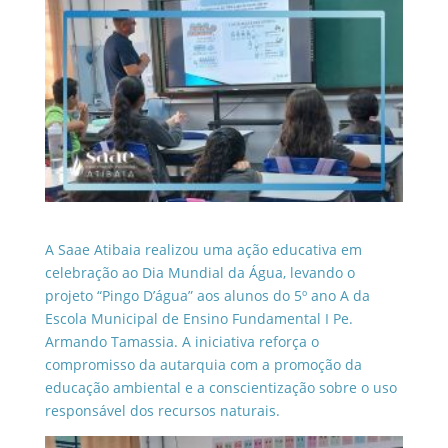
A Saae Atibaia realizou uma ação educativa em
celebração ao Dia Mundial da Água, levando o
projeto “Pingo D’água” aos alunos do 5º ano A da
Escola Municipal de Ensino Fundamental I Pe.
Armando Tamassia. A iniciativa reforça o
compromisso da autarquia com a promoção da
educação ambiental e a conscientização sobre o uso
responsável dos recursos naturais.