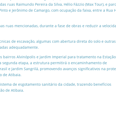
l das ruas Raimundo Pereira da Silva, Hélio Fázzio (Max Tour), e parc
 Pinto e Jerônimo de Camargo, com ocupação da faixa, entre a Rua H
nas ruas mencionadas, durante a fase de obras e reduzir a velocid
écnicas de escavação, algumas com abertura direta do solo e outras
izadas adequadamente.
os bairros Alvinópolis e Jardim Imperial para tratamento na Estaçã
a segunda etapa, a estrutura permitirá o encaminhamento de
Brasil e Jardim Sangrilá, promovendo avanços significativos na prot
 de Atibaia.
sistema de esgotamento sanitário da cidade, trazendo benefícios
ão de Atibaia.