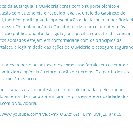
os da autarquia, a Ouvidoria conta com o suporte técnico e
tuação com autonomia e respaldo legal. A Chefe do Gabinete de
elli, também participou da apresentação e destacou a importância 
ocesso. “A implantação da Ouvidoria exigiu um olhar atento às
tração pública quanto da regulação específica do setor de saneam
tos adotados estejam em conformidade com os princípios da
fortalece a legitimidade das ações da Ouvidoria e assegura seguran
, Carlos Roberto Belani, eventos como esse fortalecem o setor de
conduzido a agência à reformulação de normas. É a partir dessas
grações”, destacou.
ber e analisar as manifestações não solucionadas pelos canais
lo anterior, de modo a aprimorar os processos e a qualidade dos
li.com.br/ouvidoria/
ps://www.youtube.com/live/cFmx-OGAz10?si=Brm_uQkJEu-a4KC5