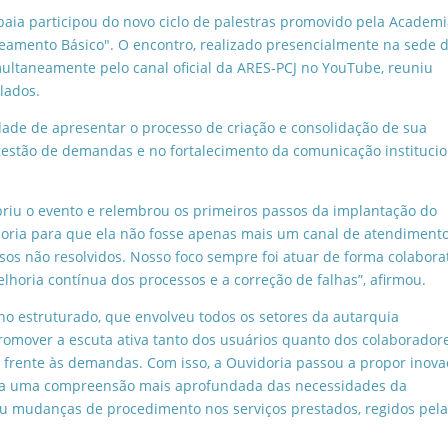
ibaia participou do novo ciclo de palestras promovido pela Academ
neamento Básico". O encontro, realizado presencialmente na sede 
multaneamente pelo canal oficial da ARES-PCJ no YouTube, reuniu
lados.
dade de apresentar o processo de criação e consolidação de sua
gestão de demandas e no fortalecimento da comunicação institucio
abriu o evento e relembrou os primeiros passos da implantação do
oria para que ela não fosse apenas mais um canal de atendimento
os não resolvidos. Nosso foco sempre foi atuar de forma colabora
lhoria contínua dos processos e a correção de falhas”, afirmou.
o estruturado, que envolveu todos os setores da autarquia
romover a escuta ativa tanto dos usuários quanto dos colaboradore
z frente às demandas. Com isso, a Ouvidoria passou a propor inov
 para uma compreensão mais aprofundada das necessidades da
eu mudanças de procedimento nos serviços prestados, regidos pel