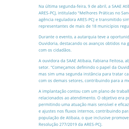
Na última segunda-feira, 9 de abril, a SAAE At
ARES-PCJ, intitulado "Melhores Práticas no Sa
agência reguladora ARES-PCJ e transmitido si
representantes de mais de 18 municípios regu
Durante o evento, a autarquia teve a oportuni
Ouvidoria, destacando os avanços obtidos na 
com os cidadãos.
A ouvidora da SAAE Atibaia, Fabiana Feitosa, 
setor. “Começamos definindo o papel da Ouvid
mas sim uma segunda instância para tratar cas
com os demais setores, contribuindo para a me
A implantação contou com um plano de trabalh
relacionados ao atendimento. O objetivo era p
permitindo uma atuação mais sensível e efica
e ajustes nos fluxos internos, contribuindo
população de Atibaia, o que inclusive promov
Resolução 277/2019 da ARES-PCJ.